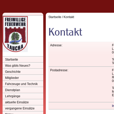
Startseite
/
Kontakt
Adresse:
F
L
0
Startseite
T
T
Was gibts Neues?
Postadresse:
F
Geschichte
L
R
Mitglieder
0
Fahrzeuge und Technik
T
Dienstplan
M
E
Lehrgänge
aktuelle Einsätze
I
vergangene Einsätze